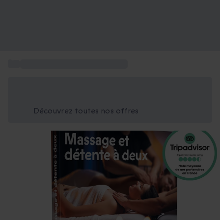
...
Coffret cadeau Spa 2 personnes
Économisez -25% aujourd'hui
Utilisez le code GIFT lors du paiement
Découvrez toutes nos offres