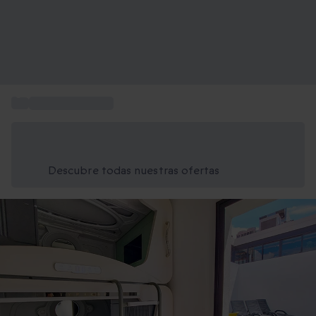
...
2 noches de hotel
Ahorra un 15% hoy
Usa el código VERANO al finalizar la compra
Descubre todas nuestras ofertas