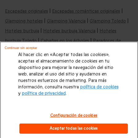
Escapadas originales
|
Escapadas románticas originales
|
Glamping hoteles
|
Glamping Valencia
|
Glamping Toledo
|
Hoteles burbuja
|
Hoteles burbuja Valencia
|
Hoteles
burbuja Toledo
|
Cabañas en los árboles
|
Paradores de
Continuar sin aceptar
Turismo
|
Hoteles de 4 y 5 estrellas
|
Escapadas románticas
Al hacer clic en «Aceptar todas las cookies»,
|
Hoteles en la playa
|
Todas las Cajas Regalo
aceptas el almacenamiento de cookies en tu
dispositivo para mejorar la navegación del sitio
web, analizar el uso del sitio y ayudarnos en
Nuestras recomendaciones de escapadas
nuestros esfuerzos de marketing. Para más
rurales por España:
información, consulta nuestra
política de cookies
y
política de privacidad
.
Casas rurales
|
Casas rurales en Asturias
|
Casas rurales en
Cantabria
|
Casas rurales en Málaga
|
Casas rurales en Madrid
Configuración de cookies
|
Casas rurales en Barcelona
|
Casas rurales en Toledo
|
Casas
Aceptar todas las cookies
rurales en Soria
|
Casas rurales en Albacete