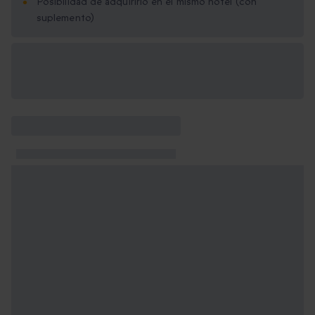
Posibilidad de adquirirlo en el mismo hotel (con
suplemento)
Opciones de regalo
disponibles