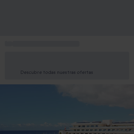
...
Regalar hoteles de 4 y 5 estrellas
Ahorra un 15% hoy
Usa el código VERANO al finalizar la compra
Descubre todas nuestras ofertas