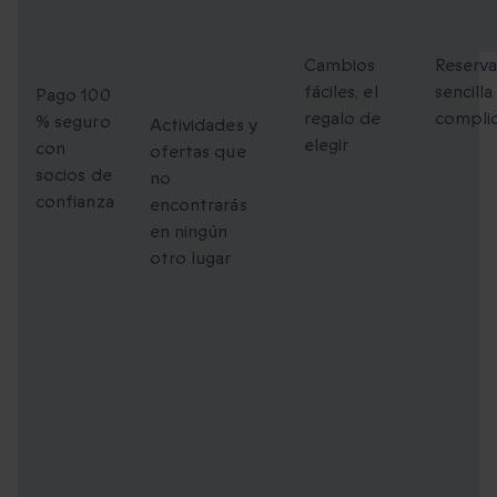
Pago
Momentos
Cambios
Reser
100 %
únicos
flexibles
fácil
seguro
para
Cambios
Reserv
fáciles, el
sencilla
compartir
Pago 100
regalo de
compli
% seguro
Actividades y
elegir
con
ofertas que
socios de
no
confianza
encontrarás
en ningún
otro lugar