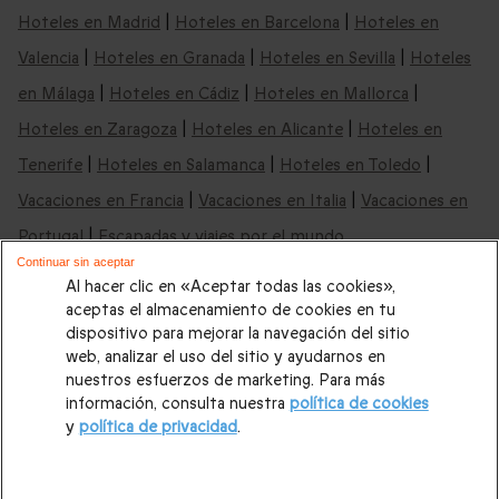
Hoteles en Madrid
|
Hoteles en Barcelona
|
Hoteles en
Valencia
|
Hoteles en Granada
|
Hoteles en Sevilla
|
Hoteles
en Málaga
|
Hoteles en Cádiz
|
Hoteles en Mallorca
|
Hoteles en Zaragoza
|
Hoteles en Alicante
|
Hoteles en
Tenerife
|
Hoteles en Salamanca
|
Hoteles en Toledo
|
Vacaciones en Francia
|
Vacaciones en Italia
|
Vacaciones en
Portugal
|
Escapadas y viajes por el mundo
Continuar sin aceptar
Nuestras recomendaciones de hoteles de
Al hacer clic en «Aceptar todas las cookies»,
aceptas el almacenamiento de cookies en tu
lujo:
dispositivo para mejorar la navegación del sitio
web, analizar el uso del sitio y ayudarnos en
Hoteles 4 estrellas Madrid
|
Hoteles 4 estrellas Barcelona
|
nuestros esfuerzos de marketing. Para más
información, consulta nuestra
política de cookies
Hoteles 4 estrellas Granada
|
Hoteles 4 estrellas Sevilla
|
y
política de privacidad
.
Hoteles 4 estrellas Málaga
|
Hoteles 4 estrellas Valencia
|
Hoteles 4 estrellas Mallorca
|
Hoteles 4 estrellas Tenerife
|