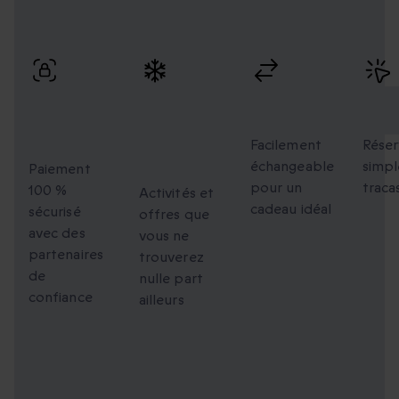
Profitez de paiements sécurisés, d’échanges flexibles et
d’une réservation simple avec une livraison rapide.
Paiement
Des
Échanges
Rés
100 %
moments
flexibles
faci
sécurisé
uniques à
Facilement
Réser
échangeable
simpl
partager
Paiement
pour un
traca
100 %
Activités et
cadeau idéal
sécurisé
offres que
avec des
vous ne
partenaires
trouverez
de
nulle part
confiance
ailleurs