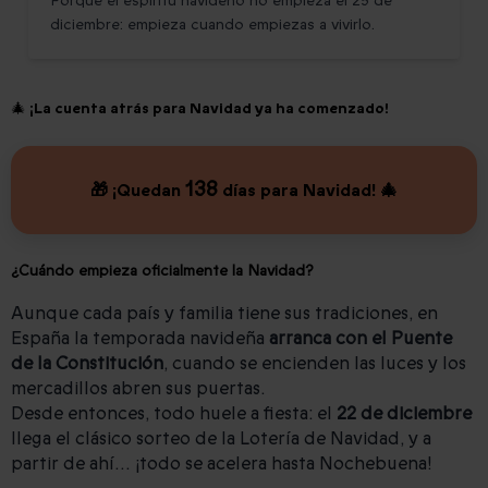
Porque el espíritu navideño no empieza el 25 de
diciembre: empieza cuando empiezas a vivirlo.
🎄 ¡La cuenta atrás para Navidad ya ha comenzado!
138
🎁 ¡Quedan
días para Navidad! 🎄
¿Cuándo empieza oficialmente la Navidad?
Aunque cada país y familia tiene sus tradiciones, en
España la temporada navideña
arranca con el Puente
de la Constitución
, cuando se encienden las luces y los
mercadillos abren sus puertas.
Desde entonces, todo huele a fiesta: el
22 de diciembre
llega el clásico sorteo de la Lotería de Navidad, y a
partir de ahí… ¡todo se acelera hasta Nochebuena!