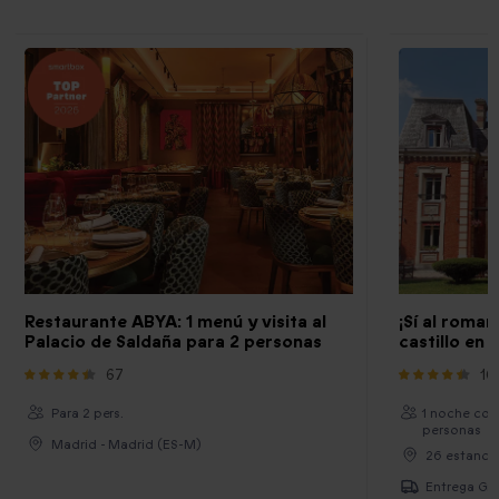
Restaurante ABYA: 1 menú y visita al
¡Sí al roman
Palacio de Saldaña para 2 personas
castillo en 
67
10
Para 2 pers.
1 noche con
personas
Madrid - Madrid (ES-M)
26 estancia
Entrega Gra