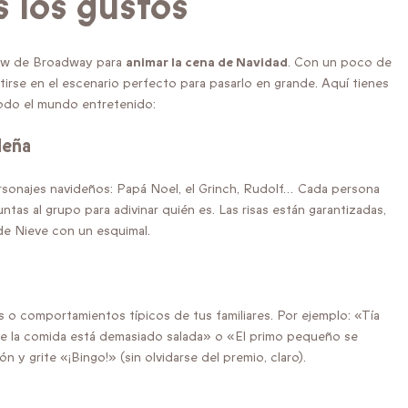
 los gustos
how de Broadway para
animar la cena de Navidad
. Con un poco de
tirse en el escenario perfecto para pasarlo en grande. Aquí tienes
todo el mundo entretenido:
deña
sonajes navideños: Papá Noel, el Grinch, Rudolf… Cada persona
ntas al grupo para adivinar quién es. Las risas están garantizadas,
de Nieve con un esquimal.
 o comportamientos típicos de tus familiares. Por ejemplo: «Tía
ue la comida está demasiado salada» o «El primo pequeño se
n y grite «¡Bingo!» (sin olvidarse del premio, claro).