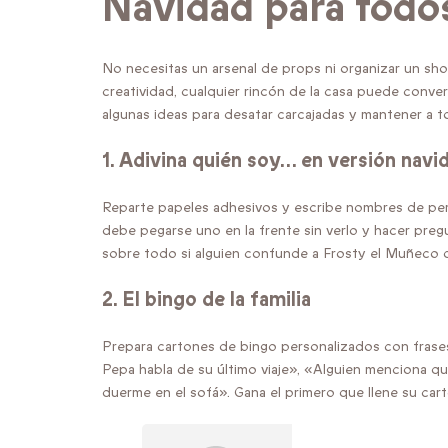
Navidad para todos
No necesitas un arsenal de props ni organizar un s
creatividad, cualquier rincón de la casa puede conver
algunas ideas para desatar carcajadas y mantener a 
1.
Adivina quién soy… en versión navi
Reparte papeles adhesivos y escribe nombres de per
debe pegarse uno en la frente sin verlo y hacer pregu
sobre todo si alguien confunde a Frosty el Muñeco 
2.
El bingo de la familia
Prepara cartones de bingo personalizados con frases
Pepa habla de su último viaje», «Alguien menciona q
duerme en el sofá». Gana el primero que llene su cartó