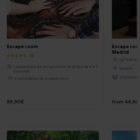
Escape room
Escape roo
Madrid
12
upToXParti
1 experiencia de escape room en grupo de 4 a 7
Madrid
personas
xOptionsAv
6 actividades de escape room
89,90€
from
44,90