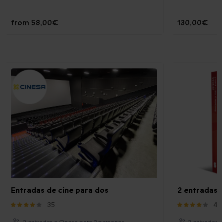
from
58,00€
130,00€
Entradas de cine para dos
2 entradas 
35
40
2 entradas a Cinesa para 2 personas
2 entradas 