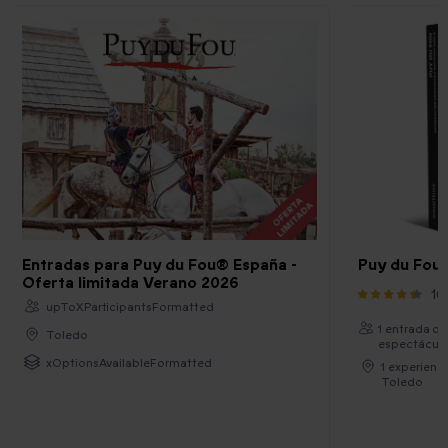
Entradas para Puy du Fou® España -
Puy du Fou 
Oferta limitada Verano 2026
16
upToXParticipantsFormatted
1 entrada de
Toledo
espectáculo
xOptionsAvailableFormatted
1 experienc
Toledo