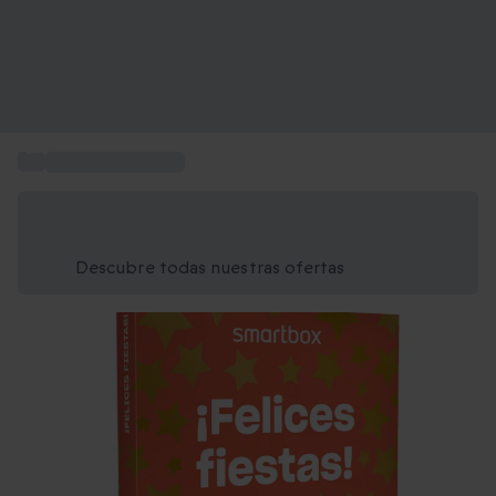
...
Regalo de Navidad
Ahorra un 15% hoy
Usa el código VERANO al finalizar la compra
Descubre todas nuestras ofertas