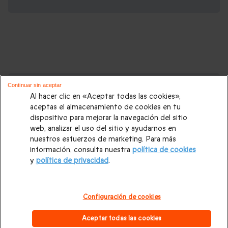
Cajas regalo que podrían interesarte:
Continuar sin aceptar
Al hacer clic en «Aceptar todas las cookies»,
Regalos Navidad
|
Regalos para hombre Navidad
|
Regalos
aceptas el almacenamiento de cookies en tu
dispositivo para mejorar la navegación del sitio
para mujer Navidad
|
Regalos de Reyes
|
Regalos de boda
|
web, analizar el uso del sitio y ayudarnos en
Regalos de cumpleaños
|
Regalos para mujer
|
Regalos para
nuestros esfuerzos de marketing. Para más
información, consulta nuestra
política de cookies
hombre
|
Paradores de Turismo
|
Casas rurales
|
Entradas
y
política de privacidad
.
PortAventura
|
Regalos originales
|
Regalos Día del Padre
|
Regalos Día de la Madre
|
Regalos San Valentín
|
Escapadas
Configuración de cookies
románticas
|
Cajas regalo Mil y una noches
|
Masajes y spa
|
Aceptar todas las cookies
Todos nuestros regalos