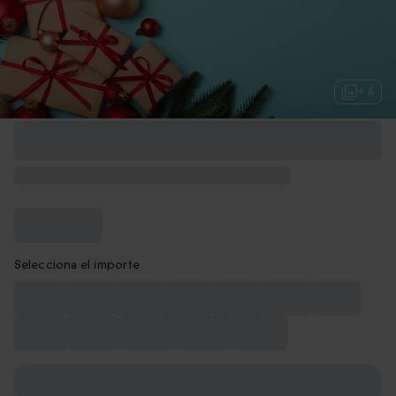
+ 4
Selecciona el importe
10€
15€
20€
30€
40€
50€
75€
100€
150€
200€
250€
300€