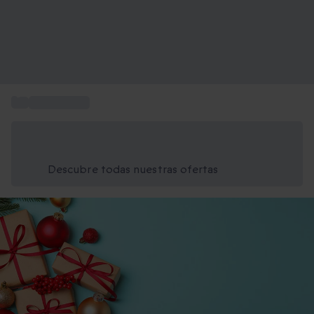
...
Ideas Regalo
Ahorra un 15% hoy
Usa el código VERANO al finalizar la compra
Descubre todas nuestras ofertas