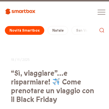
Novità Smartbox
Natale
San Valentino
19 / 11 / 2025
“Sì, viaggiare”…e
risparmiare!
Come
prenotare un viaggio con
il Black Friday