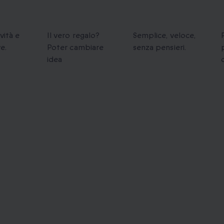
nici
Cambi
Prenotazione
dere
flessibili
facile
vità e
Il vero regalo?
Semplice, veloce,
e.
Poter cambiare
senza pensieri.
idea