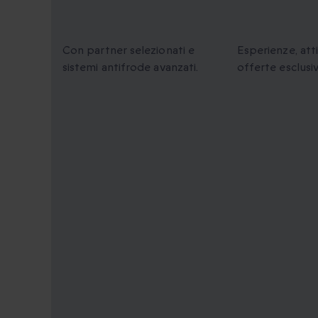
Pagamenti Sicuri al
Momenti u
100%
da condivi
Con partner selezionati e
Esperienze, atti
sistemi antifrode avanzati.
offerte esclusiv