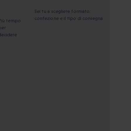
Validità
Regali personalizzati
estesa
Sei tu a scegliere formato,
confezione e il tipo di consegna
Più tempo
per
decidere