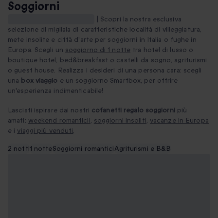
Soggiorni
Regala un pacchetto viaggi
| Scopri la nostra esclusiva
selezione di migliaia di caratteristiche località di villeggiatura,
mete insolite e città d'arte per soggiorni in Italia o fughe in
Europa. Scegli un
soggiorno di 1 notte
tra hotel di lusso o
boutique hotel, bed&breakfast o castelli da sogno, agriturismi
o guest house. Realizza i desideri di una persona cara: scegli
una
box viaggio
e un soggiorno Smartbox, per offrire
un'esperienza indimenticabile!
Lasciati ispirare dai nostri
cofanetti regalo soggiorni
più
amati:
weekend romanticii
,
soggiorni insoliti
,
vacanze in Europa
e i
viaggi più venduti
.
2 notti
1 notte
Soggiorni romantici
Agriturismi e B&B