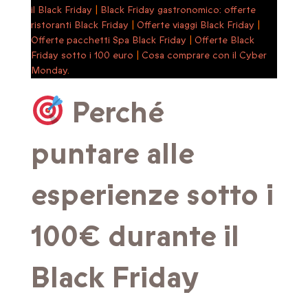
il Black Friday
|
Black Friday gastronomico: offerte
ristoranti Black Friday
|
Offerte viaggi Black Friday
|
Offerte pacchetti Spa Black Friday
|
Offerte Black
Friday sotto i 100 euro
|
Cosa comprare con il Cyber
Monday
.
Perché
puntare alle
esperienze sotto i
100€ durante il
Black Friday