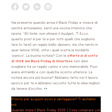
Hai presente quando arriva il Black Friday e, invece di
sentire entusiasmo, senti una vocina interiore che
ripete:
“Sii forte, non sforare il budget…”
? Ecco,
questo post è per te e per tutti quelli che vogliono
fare (o farsi) un regalo bello davvero, ma che rientri in
quei famosi 100€, oltre i quali scatta la modalità
“panico”. La buona notizia? Con le
offerte al di sotto
di 100€ del Black Friday di Smartbox
non devi
scegliere tra un regalo carino e uno memorabile. Puoi
avere entrambi e con qualche sconto ulteriore. La
notizia ancora più buona? Abbiamo fatto noi il lavoro
sporco per te e abbiamo raccolto tutte le idee migliori
da tenere d’occhio.
Pronto per acquisti sicuri e vantaggiosi? Ti aiutiamo
noi:
Quando inizia il Black Friday 2025
|
Cosa comprare con