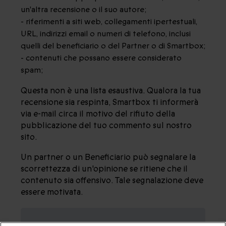
un'altra recensione o il suo autore;
- riferimenti a siti web, collegamenti ipertestuali,
URL, indirizzi email o numeri di telefono, inclusi
quelli del beneficiario o del Partner o di Smartbox;
- contenuti che possano essere considerato
spam;
Questa non è una lista esaustiva. Qualora la tua
recensione sia respinta, Smartbox ti informerà
via e-mail circa il motivo del rifiuto della
pubblicazione del tuo commento sul nostro
sito.
Un partner o un Beneficiario può segnalare la
scorrettezza di un'opinione se ritiene che il
contenuto sia offensivo. Tale segnalazione deve
essere motivata.
ARTICOLO 3 - ARCHIVIAZIONE