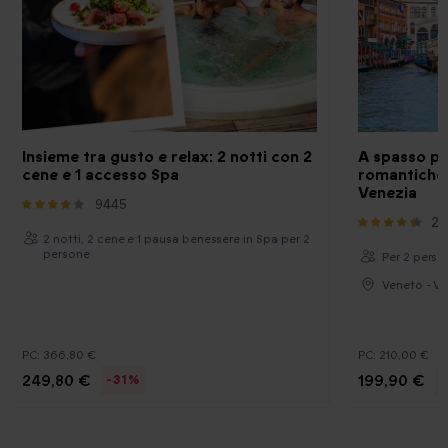
Insieme tra gusto e relax: 2 notti con 2
A spasso per
cene e 1 accesso Spa
romantiche 
Venezia
9445
22
2 notti, 2 cene e 1 pausa benessere in Spa per 2
persone
Per 2 pers.
Veneto - Ve
PC:
366,80 €
PC:
210,00 €
249,80 €
199,90 €
-31%