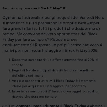
Perché comprare con il Black Friday? 🌟
Ogni anno l'adrenalina per gli acquisti del Venerdì Nero
si intensifica e tutti preparano le proprie
wish list
per
fare grandi affari su tutti i prodotti che desiderano da
tempo. Ma conviene davvero approfittare del Black
Friday per fare compere? Risposta breve:
assolutamente sì! Risposta un po' più articolata: ecco 4
motivi per non lasciarti sfuggire il Black Friday 2026:
Risparmio garantito 💸 Le offerte arrivano fino al 70% di
sconto
Regali di Natale anticipati 🎄 Eviti le corse frenetiche
dell'ultima settimana
Viaggi e pacchetti unici 🛫 Il Black Friday è il momento
ideale per acquistare un viaggio super scontato
Esperienze memorabili 🎁 Invece di un oggetto, regali un
ricordo che dura per sempre.
👉 Tip:
compra i regali durante il Black Friday
e abbinali