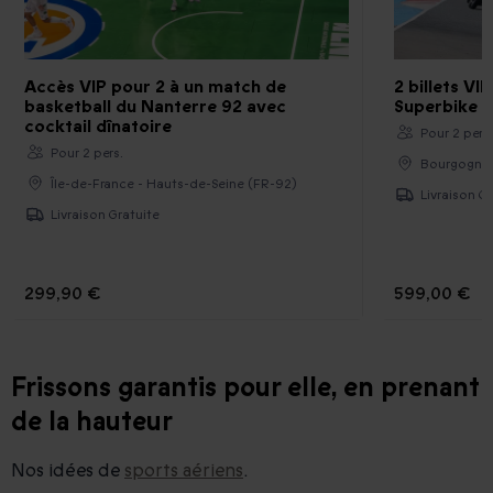
Accès VIP pour 2 à un match de
2 billets VI
basketball du Nanterre 92 avec
Superbike 
cocktail dînatoire
Pour 2 pers
Pour 2 pers.
Bourgogne -
Île-de-France - Hauts-de-Seine (FR-92)
Livraison Gr
Livraison Gratuite
299,90 €
599,00 €
Frissons garantis pour elle, en prenant
de la hauteur
Nos idées de
sports aériens
.