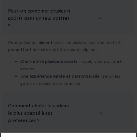
Peut-on combiner plusieurs
sports dans un seul coffret
?
Pour celles qui aiment varier les plaisirs, certains coffrets
permettent de tester différentes disciplines :
Choix entre plusieurs sports :
kayak, vélo ou sports
aériens.
Une expérience variée et personnalisée :
selon les
goûts et envies de la sportive.
Comment choisir le cadeau
le plus adapté à ses
préférences ?