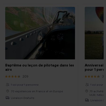
Baptême ou leçon de pilotage dans les
Anniversaire
airs
pour 1 pers
209
30
1 vol pour 1 personne
1 vol pour 
70 expériences en France et en Europe
75 activités
ULM, hélico
Livraison Gratuite
Livraison Gr