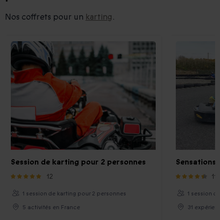
Nos coffrets pour un
karting
.
Session de karting pour 2 personnes
Sensations 
12
11
1 session de karting pour 2 personnes
1 session d
5 activités en France
31 expérien