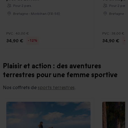
Pour 2 pers.
Pour 2 pers
Bretagne - Morbihan (FR-56)
Bretagne -
PVC :
40,00 €
PVC :
38,00 €
34,90 €
34,90 €
-12%
-
Plaisir et action : des aventures
terrestres pour une femme sportive
Nos coffrets de
sports terrestres
.