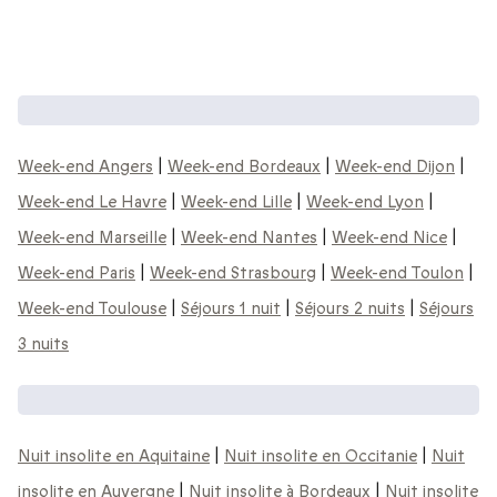
Nos idées de week-ends en France :
Week-end Angers
|
Week-end Bordeaux
|
Week-end Dijon
|
Week-end Le Havre
|
Week-end Lille
|
Week-end Lyon
|
Week-end Marseille
|
Week-end Nantes
|
Week-end Nice
|
Week-end Paris
|
Week-end Strasbourg
|
Week-end Toulon
|
Week-end Toulouse
|
Séjours 1 nuit
|
Séjours 2 nuits
|
Séjours
3 nuits
Nos idées de week-ends & nuits insolites:
Nuit insolite en Aquitaine
|
Nuit insolite en Occitanie
|
Nuit
insolite en Auvergne
|
Nuit insolite à Bordeaux
|
Nuit insolite