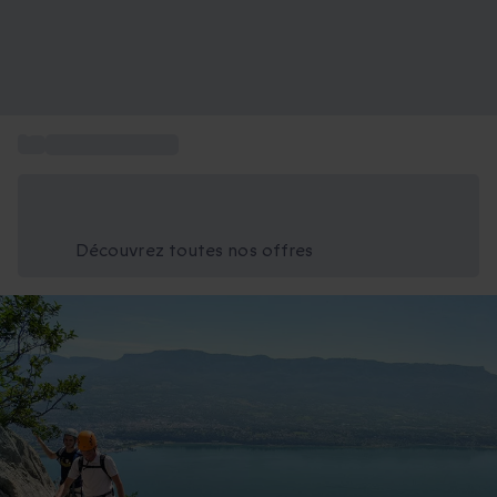
...
Box cadeau sport
Économisez -25% aujourd'hui
Utilisez le code GIFT lors du paiement
Découvrez toutes nos offres