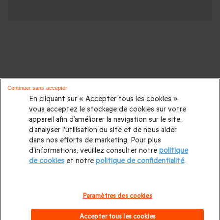
D'autres activités pour les amateurs
Continuer sans accepter
d'adrénaline :
En cliquant sur « Accepter tous les cookies »,
vous acceptez le stockage de cookies sur votre
appareil afin d’améliorer la navigation sur le site,
Vol en ULM
|
Simulateur de chute libre
|
Saut en parachute
|
d’analyser l'utilisation du site et de nous aider
Saut en parapente
|
Vol en montgolfière
|
Vol en
dans nos efforts de marketing. Pour plus
d'informations, veuillez consulter notre
politique
hélicoptère
|
Saut à l'élastique
|
Vol en avion de chasse
|
de cookies
et notre
politique de confidentialité
.
Week end montgolfière
|
Coffrets box montgolfière
|
Baptême Montgolfière
|
Montgolfière Châteaux de la Loire
Paramètres des cookies
|
Montgolfiere Auvergne
|
Montgolfiere Saumur
|
Accepter tous les cookies
Montgolfière Bourgogne
|