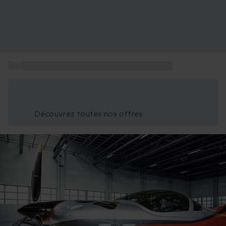
...
Box activités en Bourgogne-Franche-Comté
Économisez -25% aujourd'hui
Utilisez le code GIFT lors du paiement
Découvrez toutes nos offres