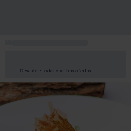
...
Restaurantes Gourmet y Gastronomía
Ahorra un 15% hoy
Usa el código VERANO al finalizar la compra
Descubre todas nuestras ofertas