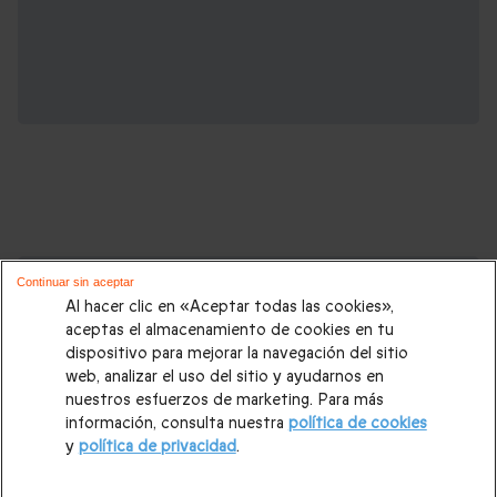
Cajas regalo que podrían interesarte:
Continuar sin aceptar
Al hacer clic en «Aceptar todas las cookies»,
Regalos Navidad
|
Regalos para hombre Navidad
|
Regalos
aceptas el almacenamiento de cookies en tu
dispositivo para mejorar la navegación del sitio
para mujer Navidad
|
Regalos de Reyes
|
Regalos de boda
|
web, analizar el uso del sitio y ayudarnos en
Regalos de cumpleaños
|
Regalos para mujer
|
Regalos para
nuestros esfuerzos de marketing. Para más
información, consulta nuestra
política de cookies
hombre
|
Paradores de Turismo
|
Casas rurales
|
Entradas
y
política de privacidad
.
PortAventura
|
Regalos originales
|
Regalos Día del Padre
|