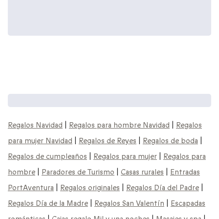
Cajas regalo que podrían interesarte:
Regalos Navidad
|
Regalos para hombre Navidad
|
Regalos
para mujer Navidad
|
Regalos de Reyes
|
Regalos de boda
|
Regalos de cumpleaños
|
Regalos para mujer
|
Regalos para
hombre
|
Paradores de Turismo
|
Casas rurales
|
Entradas
PortAventura
|
Regalos originales
|
Regalos Día del Padre
|
Regalos Día de la Madre
|
Regalos San Valentín
|
Escapadas
románticas
|
Cajas regalo Mil y una noches
|
Masajes y spa
|