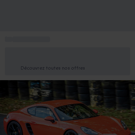
...
Sport et Aventure
Économisez -25% aujourd'hui
Utilisez le code GIFT lors du paiement
Découvrez toutes nos offres