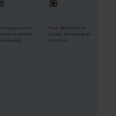
alidité
Cadeaux
rolongée
personnalisés
s d’urgence pour
Vous déterminez le
server et validité
format, l'emballage et
rolongeable
la livraison