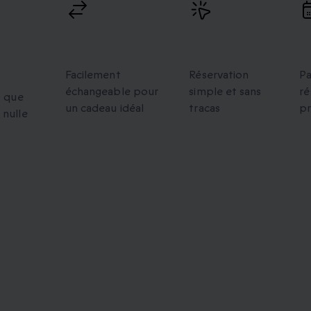
s
Échanges
Réservation
V
flexibles
facile
p
Facilement
Réservation
Pa
échangeable pour
simple et sans
ré
s que
un cadeau idéal
tracas
p
 nulle