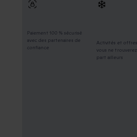
Paiement 100 %
Des moment
sécurisé
uniques à
partager
Paiement 100 % sécurisé
avec des partenaires de
Activités et offre
confiance
vous ne trouverez
part ailleurs