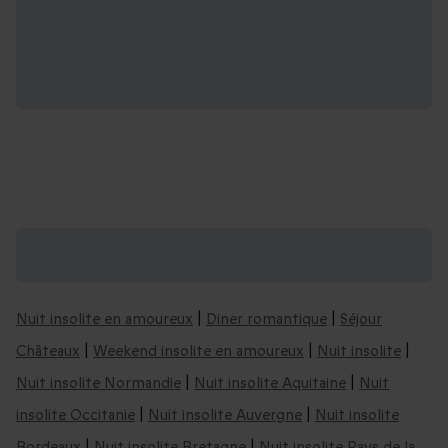
D'autres idées de séjours & coffrets
romantiques :
Nuit insolite en amoureux
|
Diner romantique
|
Séjour
Châteaux
|
Weekend insolite en amoureux
|
Nuit insolite
|
Nuit insolite Normandie
|
Nuit insolite Aquitaine
|
Nuit
insolite Occitanie
|
Nuit insolite Auvergne
|
Nuit insolite
Bordeaux
|
Nuit insolite Bretagne
|
Nuit insolite Pays de la