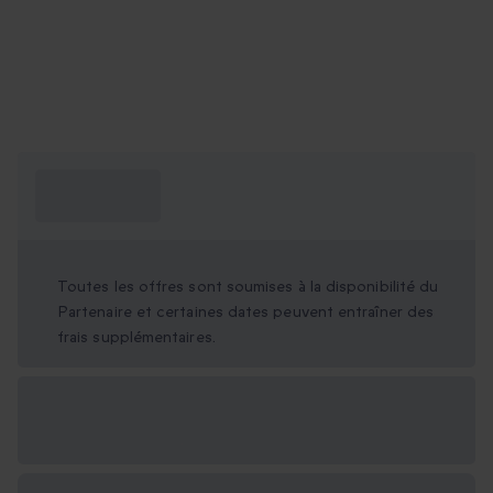
Ce que je dois
savoir ?
Toutes les offres sont soumises à la disponibilité du
Partenaire et certaines dates peuvent entraîner des
frais supplémentaires.
Options cadeau
disponibles