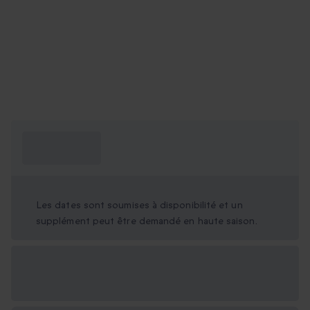
Ce que je dois
savoir ?
Les dates sont soumises à disponibilité et un
supplément peut être demandé en haute saison.
Options cadeau
disponibles