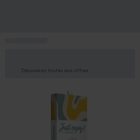
...
Carte Just Enjoy
Économisez -25% aujourd'hui
Utilisez le code GIFT lors du paiement
Découvrez toutes nos offres