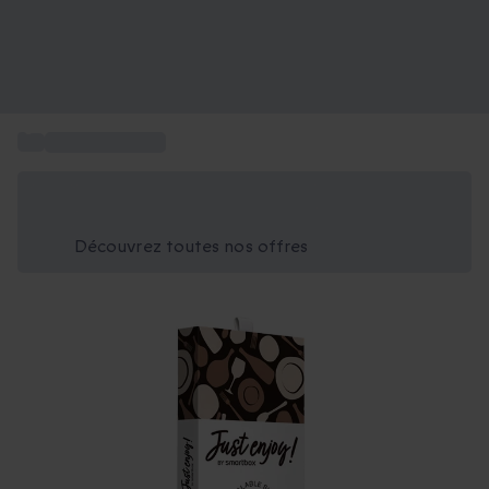
...
Carte Just Enjoy
Économisez -25% aujourd'hui
Utilisez le code GIFT lors du paiement
Découvrez toutes nos offres