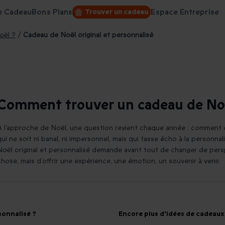
e Cadeau
Bons Plans
Espace Entreprise
Trouver un cadeau
oël ?
/
Cadeau de Noël original et personnalisé
Comment trouver un cadeau de Noël
À l’approche de Noël, une question revient chaque année : comment o
qui ne soit ni banal, ni impersonnel, mais qui fasse écho à la personnal
Noël original et personnalisé demande avant tout de changer de perspec
chose, mais d’offrir une expérience, une émotion, un souvenir à venir.
sonnalisé ?
Encore plus d'idées de cadeaux 