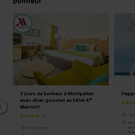
bonheur
3 jours de bonheur à Montpellier
Happ
avec dîner gourmet en hôtel 4*
Marriott
1 a
3
181 
dégu
Pour 2 pers.
loisi