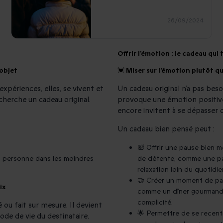
26/09/2024
Offrir l’émotion : le cadeau qui
objet
💓 Miser sur l’émotion plutôt qu
expériences, elles, se vivent et
Un cadeau original n’a pas besoi
 cherche un cadeau original.
provoque une émotion positive.
encore invitent à se dépasser ou
Un cadeau bien pensé peut :
🛀 Offrir une pause bien mé
a personne dans les moindres
de détente, comme une pa
relaxation loin du quotidie
🤝 Créer un moment de par
ix
comme un dîner gourmand, 
complicité.
ou fait sur mesure. Il devient
🌟 Permettre de se recentr
mode de vie du destinataire.