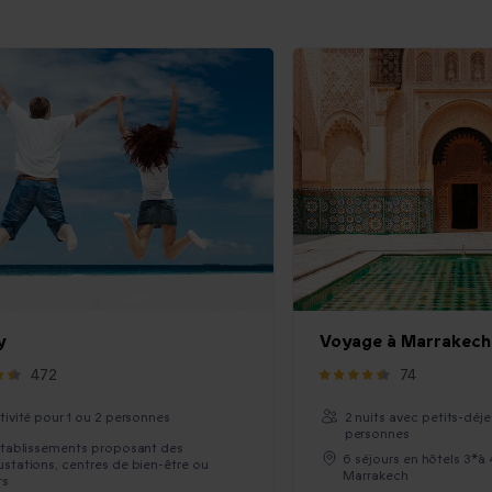
y
Voyage à Marrakech
472
74
ctivité pour 1 ou 2 personnes
2 nuits avec petits-déj
personnes
établissements proposant des
6 séjours en hôtels 3*à 
stations, centres de bien-être ou
Marrakech
rs