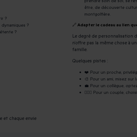
prendre soin de soi, se re
être, de découverte cultur
montgolfière.
ir ?
🔗 Adapter le cadeau au lien q
es dynamiques ?
détente ?
Le degré de personnalisation d
n’offre pas la même chose à un
famille.
Quelques pistes :
❤️ Pour un proche, privil
🎨 Pour un ami, misez sur l
💼 Pour un collègue, optez
👩‍❤️‍👨 Pour un couple, cho
e et chaque envie