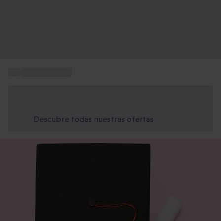
...
Tarjetas regalo
Ahorra un 15% hoy
Usa el código VERANO al finalizar la compra
Descubre todas nuestras ofertas