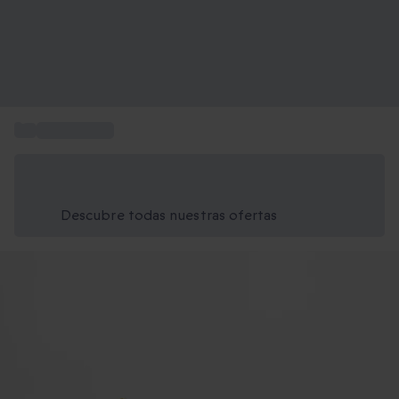
...
Ideas Regalo
Ahorra un 15% hoy
Usa el código VERANO al finalizar la compra
Descubre todas nuestras ofertas