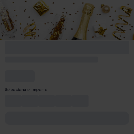
+ 4
Selecciona el importe
10€
15€
30€
40€
50€