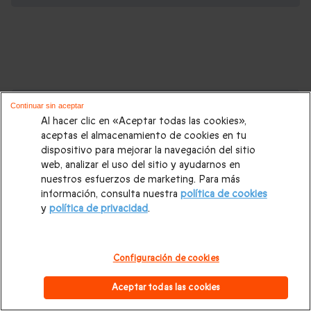
Cajas regalo que podrían interesarte:
Continuar sin aceptar
Al hacer clic en «Aceptar todas las cookies»,
Regalos Navidad
|
Regalos para hombre Navidad
|
Regalos
aceptas el almacenamiento de cookies en tu
dispositivo para mejorar la navegación del sitio
para mujer Navidad
|
Regalos de Reyes
|
Regalos de boda
|
web, analizar el uso del sitio y ayudarnos en
Regalos de cumpleaños
|
Regalos para mujer
|
Regalos para
nuestros esfuerzos de marketing. Para más
información, consulta nuestra
política de cookies
hombre
|
Paradores de Turismo
|
Casas rurales
|
Entradas
y
política de privacidad
.
PortAventura
|
Regalos originales
|
Regalos Día del Padre
|
Regalos Día de la Madre
|
Regalos San Valentín
|
Escapadas
Configuración de cookies
románticas
|
Cajas regalo Mil y una noches
|
Masajes y spa
|
Aceptar todas las cookies
Todos nuestros regalos