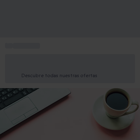
...
Ideas Regalo
Ahorra un 15% hoy
Usa el código VERANO al finalizar la compra
Descubre todas nuestras ofertas