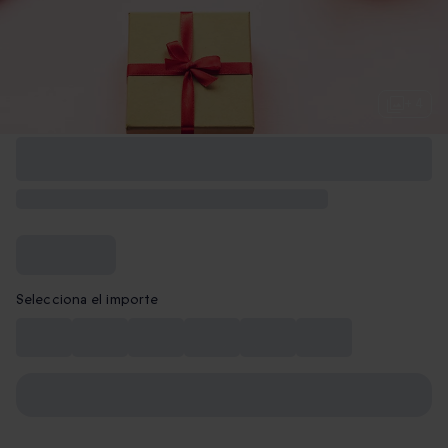
+ 4
Selecciona el importe
10€
15€
20€
30€
40€
50€