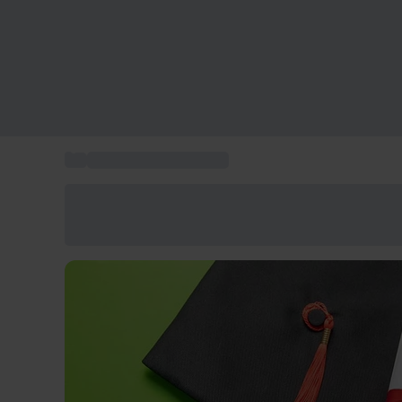
...
Regalar tarjetas regalo
Ahorra un 15% hoy
Usa el código VERANO al finalizar la compra