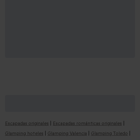
Recomendaciones de escapadas insólitas
que podrían interesarte:
Escapadas originales
|
Escapadas románticas originales
|
Glamping hoteles
|
Glamping Valencia
|
Glamping Toledo
|