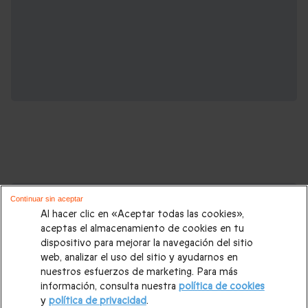
Cajas regalo que podrían interesarte:
Continuar sin aceptar
Al hacer clic en «Aceptar todas las cookies»,
Regalos Navidad
|
Regalos para hombre Navidad
|
Regalos
aceptas el almacenamiento de cookies en tu
dispositivo para mejorar la navegación del sitio
para mujer Navidad
|
Regalos de Reyes
|
Regalos de boda
|
web, analizar el uso del sitio y ayudarnos en
Regalos de cumpleaños
|
Regalos para mujer
|
Regalos para
nuestros esfuerzos de marketing. Para más
información, consulta nuestra
política de cookies
hombre
|
Paradores de Turismo
|
Casas rurales
|
Entradas
y
política de privacidad
.