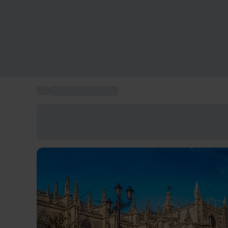
...
Qué hacer en Sevilla
Ahorra un 15% hoy
Usa el código VERANO al finalizar la compra