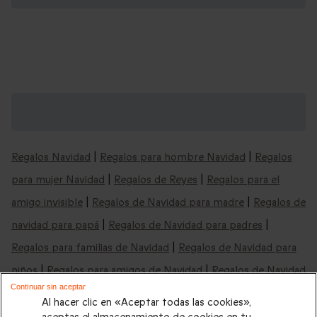
Cajas regalo "Escape room" y mucho más:
cajas para cualquier ocasión
Regalos Navidad
|
Regalos para hombre Navidad
|
Regalos
para mujer Navidad
|
Regalos de Reyes
|
Regalos para el
amigo invisible
|
Regalos de Navidad para madre
|
Regalos de
navidad para papá
|
Regalos de Navidad para padres
|
Regalos para familias de Navidad
|
Regalos de Navidad para
niños
|
Regalos para amigos de Navidad
|
Regalos de Navidad
Continuar sin aceptar
baratos
|
Regalos de Navidad última hora
|
Regalos de Reyes
Al hacer clic en «Aceptar todas las cookies»,
para hombre
|
Regalos de Reyes para mujer
|
Regalos de