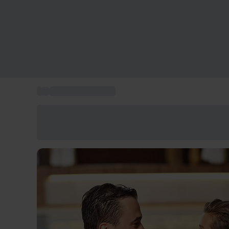
...
Planes en Cataluña
Ahorra un 15% hoy
Usa el código VERANO al finalizar la compra