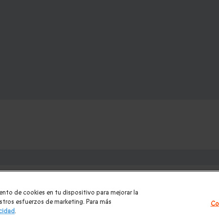
e:
los para mujer Navidad
|
Regalos de Reyes
|
Regalos de boda
|
Re
ento de cookies en tu dispositivo para mejorar la
ntradas PortAventura
|
Regalos originales
|
Regalos Día del Padre
uestros esfuerzos de marketing. Para más
Co
acidad
.
|
Masajes y spa
|
Todos nuestros regalos