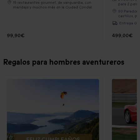
15 restaurantes gourmet, de vanguardia, con
para 2 pers
maridaje y muchos más en la Ciudad Condal
93 Paradore
castillos, p
Entrega Gra
99,90€
499,00€
Regalos para hombres aventureros