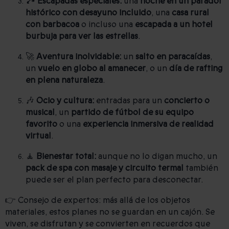
🏞️
Escapadas especiales:
una
noche en un parador
histórico con desayuno incluido
, una
casa rural
con barbacoa
o incluso una
escapada a un hotel
burbuja para ver las estrellas
.
🚀
Aventura inolvidable:
un
salto en paracaídas
,
un
vuelo en globo al amanecer
, o un
día de rafting
en plena naturaleza
.
🎶
Ocio y cultura:
entradas para un
concierto o
musical
, un
partido de fútbol de su equipo
favorito
o una
experiencia inmersiva de realidad
virtual
.
🧘
Bienestar total:
aunque no lo digan mucho, un
pack de spa con masaje y circuito termal
también
puede ser el plan perfecto para desconectar.
👉 Consejo de expertos: más allá de los objetos
materiales, estos planes no se guardan en un cajón. Se
viven, se disfrutan y se convierten en recuerdos que