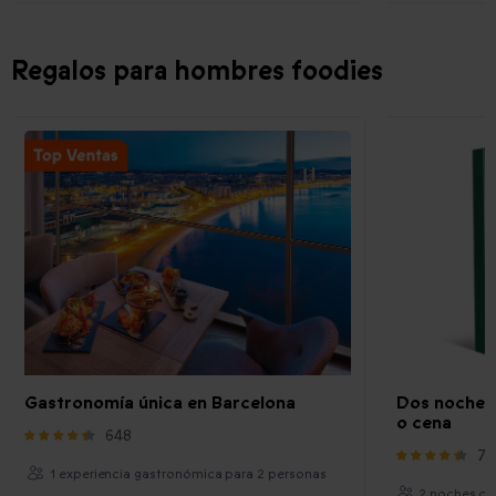
Regalos para hombres foodies
Gastronomía única en Barcelona
Dos noches
o cena
648
76
1 experiencia gastronómica para 2 personas
2 noches co