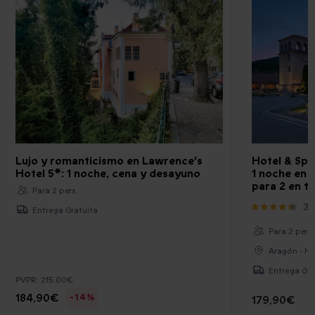
Lujo y romanticismo en Lawrence's
Hotel & Spa
Hotel 5*: 1 noche, cena y desayuno
1 noche en l
para 2 en t
Para 2 pers.
3
Entrega Gratuita
Para 2 pers.
Aragón - H
Entrega Gra
PVPR:
215,00€
184,90€
-14%
179,90€