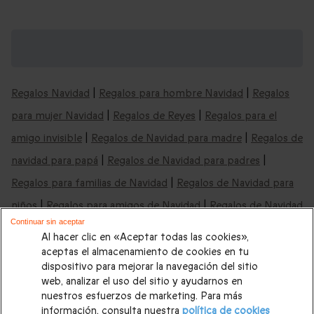
Cajas regalo de aventura y mucho más:
cajas para cualquier ocasión
Regalos Navidad
|
Regalos para hombre Navidad
|
Regalos
para mujer Navidad
|
Regalos de Reyes
|
Regalos para el
amigo invisible
|
Regalos de Navidad para madre
|
Regalos de
navidad para papá
|
Regalos de Navidad para padres
|
Regalos para familias de Navidad
|
Regalos de Navidad para
niños
|
Regalos para amigos de Navidad
|
Regalos de Navidad
Continuar sin aceptar
baratos
|
Regalos de Navidad última hora
|
Regalos de Reyes
Al hacer clic en «Aceptar todas las cookies»,
para hombre
|
Regalos de Reyes para mujer
|
Regalos de
aceptas el almacenamiento de cookies en tu
dispositivo para mejorar la navegación del sitio
Reyes para parejas
|
Regalos de Reyes para padres
|
Regalos
web, analizar el uso del sitio y ayudarnos en
de Reyes para madres
Regalos de boda
|
Regalos de
nuestros esfuerzos de marketing. Para más
información, consulta nuestra
política de cookies