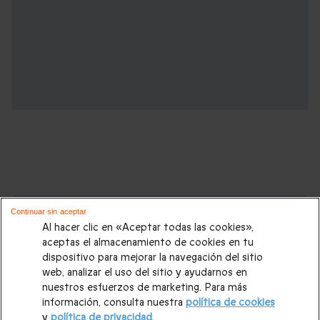
Cajas regalo que podrían interesarte:
Continuar sin aceptar
Al hacer clic en «Aceptar todas las cookies»,
Regalos Navidad
|
Regalos para hombre Navidad
|
Regalos
aceptas el almacenamiento de cookies en tu
dispositivo para mejorar la navegación del sitio
para mujer Navidad
|
Regalos de Reyes
|
Regalos de boda
|
web, analizar el uso del sitio y ayudarnos en
Regalos de cumpleaños
|
Regalos para mujer
|
Regalos para
nuestros esfuerzos de marketing. Para más
información, consulta nuestra
política de cookies
hombre
|
Paradores de Turismo
|
Casas rurales
|
Entradas
y
política de privacidad
.