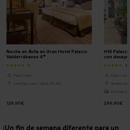
Noche en Ávila en Gran Hotel Palacio
H10 Palacio
Valderrábanos 4*
con desayu
5
4
Para 2 pers.
Para 2 pers.
Castilla y León - Ávila (ES-AV)
Andalucía 
Entrega Gra
129,90€
299,90€
¡Un fin de semana diferente para un