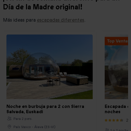
Día de la Madre original!
Más ideas para
escapadas diferentes
.
Noche en burbuja para 2 con Sierra
Escapada or
Salvada, Euskadi
noches
Para 2 pers.
22
País Vasco - Álava (ES-VI)
1 o 2 noches