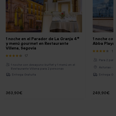
1 noche en el Parador de La Granja 4*
1 noche con
y menú gourmet en Restaurante
Abba Playa 
Villena, Segovia
1
17
Para 2 pers.
1 noche con desayuno buffet y 1 menú en el
Asturias - A
Restaurante Villena para 2 personas
Entrega Gratuita
Entrega Gra
363,90€
249,90€