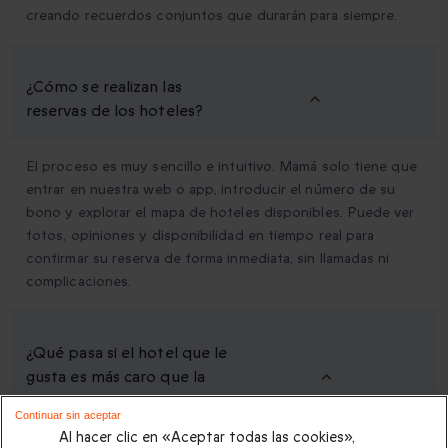
creando recuerdos conjuntos que durarán para siempre.
¿Cómo se realizan las
reservas de los hoteles?
El proceso es muy sencillo e intuitivo. Mamá solo tiene que
entrar en nuestra web o app, introducir el número de su
bono y explorar el mapa de hoteles disponibles. Puede ver
fotos, opiniones y disponibilidad en tiempo real para
confirmar su reserva de forma inmediata, sin llamadas ni
complicaciones.
¿Qué pasa si el hotel que le
gusta es más caro que la
caja?
Continuar sin aceptar
Al hacer clic en «Aceptar todas las cookies»,