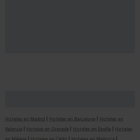
Nuestras ideas de escapadas por España y
alrededores:
Hoteles en Madrid
|
Hoteles en Barcelona
|
Hoteles en
Valencia
|
Hoteles en Granada
|
Hoteles en Sevilla
|
Hoteles
en Málaga
|
Hoteles en Cádiz
|
Hoteles en Mallorca
|