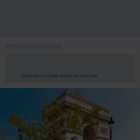
...
Escapadas de 2 noches
Ahorra un 15% hoy
Usa el código VERANO al finalizar la compra
Descubre todas nuestras ofertas