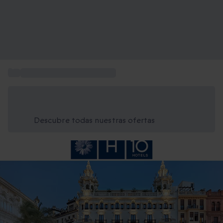
...
Escapadas de Fin de Semana
Ahorra un 15% hoy
Usa el código VERANO al finalizar la compra
Descubre todas nuestras ofertas