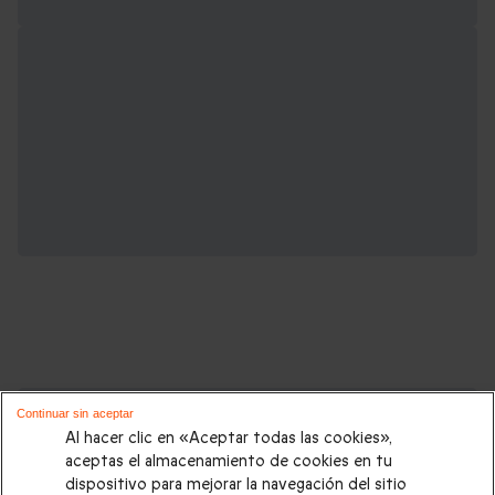
Cajas regalo que podrían interesarte:
Continuar sin aceptar
Al hacer clic en «Aceptar todas las cookies»,
Regalos Navidad
|
Regalos para hombre Navidad
|
Regalos
aceptas el almacenamiento de cookies en tu
dispositivo para mejorar la navegación del sitio
para mujer Navidad
|
Regalos de Reyes
|
Regalos de boda
|