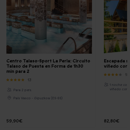
Centro Talaso-Sport La Perla: Circuito
Escapada rur
Talaso de Puesta en Forma de 1h30
viñedo con 
min para 2
18
13
1 noche con
viñedo con 
Para 2 pers.
País Vasco - Gipuzkoa (ES-SS)
59,90€
82,80€