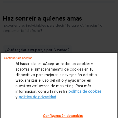
Haz sonreír a quienes amas
¡Experiencias inolvidables para decir “te quiero”, “gracias” o
simplemente “disfruta”!
¿Qué regalar a mi pareja por Navidad?
Continuar sin aceptar
¿Qué regalar a mi marido por Navidad?
Al hacer clic en «Aceptar todas las cookies»,
¿Qué hacer durante las vacaciones de Navidad en pareja?
aceptas el almacenamiento de cookies en tu
dispositivo para mejorar la navegación del sitio
Ideas para organizar una escapada romántica en Navidad
web, analizar el uso del sitio y ayudarnos en
nuestros esfuerzos de marketing. Para más
¿Qué regalar por Navidad a mi novio?
información, consulta nuestra
política de cookies
y
política de privacidad
.
¿Dónde vivir un Halloween diferente en pareja o con amigos?
Configuración de cookies
Pago seguro
Devoluciones sencillas
Válidez prolon