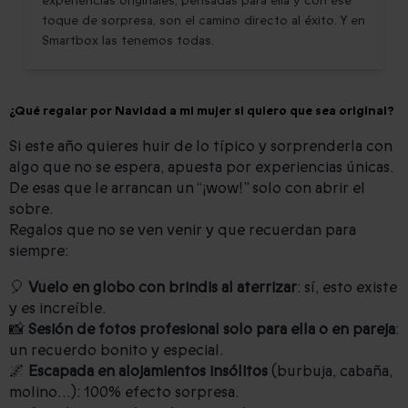
experiencias originales, pensadas para ella y con ese
toque de sorpresa, son el camino directo al éxito. Y en
Smartbox las tenemos todas.
¿Qué regalar por Navidad a mi mujer si quiero que sea original?
Si este año quieres huir de lo típico y sorprenderla con
algo que no se espera, apuesta por experiencias únicas.
De esas que le arrancan un “¡wow!” solo con abrir el
sobre.
Regalos que no se ven venir y que recuerdan para
siempre:
🎈
Vuelo en globo con brindis al aterrizar
: sí, esto existe
y es increíble.
📸
Sesión de fotos profesional solo para ella o en pareja
:
un recuerdo bonito y especial.
🌌
Escapada en alojamientos insólitos
(burbuja, cabaña,
molino…): 100% efecto sorpresa.