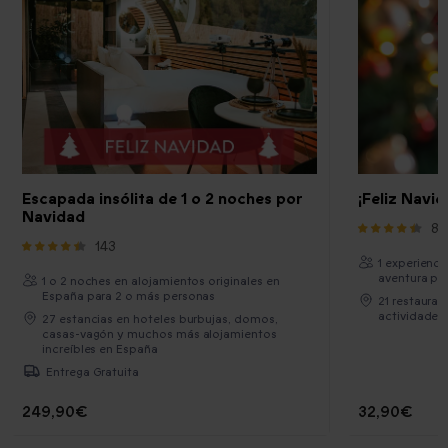
Escapada insólita de 1 o 2 noches por
¡Feliz Navi
Navidad
87
143
1 experienci
aventura pa
1 o 2 noches en alojamientos originales en
España para 2 o más personas
21 restauran
actividades
27 estancias en hoteles burbujas, domos,
casas-vagón y muchos más alojamientos
increíbles en España
Entrega Gratuita
249,90€
32,90€