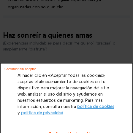
organizadas con solo un clic.
Haz sonreír a quienes amas
¡Experiencias inolvidables para decir “te quiero”, “gracias” o
simplemente “disfruta”!
Continuar sin aceptar
¿Qué regalar por Navidad a mi mujer?
Al hacer clic en «Aceptar todas las cookies»,
¿Dónde disfrutar de un Halloween diferente en pareja o con ami
aceptas el almacenamiento de cookies en tu
dispositivo para mejorar la navegación del sitio
¿Qué escapadas románticas planear en el Puente de Noviembre?
web, analizar el uso del sitio y ayudarnos en
nuestros esfuerzos de marketing. Para más
¿Qué regalar por Navidad a mi marido?
información, consulta nuestra
política de cookies
y
política de privacidad
.
¿Qué regalar por San Valentín a mi pareja?