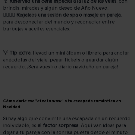
🍷
Reservad una cena especial a la luz de las velas
, con
brindis, miradas y algún deseo de Año Nuevo.
🧖‍♀️🧖‍♂️
Regalaos una sesión de spa o masaje en pareja
,
para desconectar del mundo y reconectar entre
burbujas y aceites esenciales.
💡
Tip extra
: llevad un mini álbum o libreta para anotar
anécdotas del viaje, pegar tickets o guardar algún
recuerdo. ¡Será vuestro diario navideño en pareja!
Cómo darle ese "efecto wow" a tu escapada romántica en
Navidad
Si hay algo que convierte una escapada en un recuerdo
inolvidable, es
el factor sorpresa
. Aquí van ideas para
dejar a tu pareja con la sonrisa puesta desde el minuto