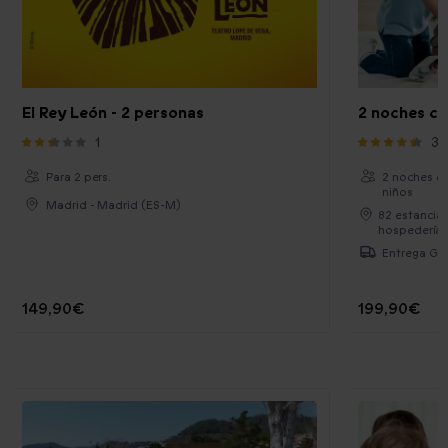
El Rey León - 2 personas
2 noches co
1
30
Para 2 pers.
2 noches co
niños
Madrid - Madrid (ES-M)
82 estancias
hospederías
Entrega Gra
149,90€
199,90€