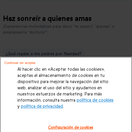
Haz sonreír a quienes amas
¡Experiencias inolvidables para decir “te quiero”, “gracias” o
simplemente “disfruta”!
¿Qué regalar a mis padres por Navidad?
Continuar sin aceptar
¿Cuáles son las mejores experiencias en familia para regalar en Na
Al hacer clic en «Aceptar todas las cookies»,
¿Qué actividades hacer con niños de Halloween en España?
aceptas el almacenamiento de cookies en tu
dispositivo para mejorar la navegación del sitio
¿Cuáles son los mejores planes familiares para hacer en Navidad?
web, analizar el uso del sitio y ayudarnos en
nuestros esfuerzos de marketing. Para más
¿Qué hacer en el Puente del Octubre si viajas con niños?
información, consulta nuestra
política de cookies
y
política de privacidad
.
¿Qué hacer con niños en el Puente de Diciembre?
Configuración de cookies
Pago seguro
Devoluciones sencillas
Válidez prolon