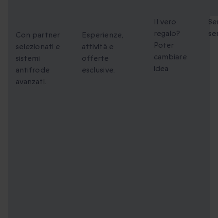
Sicuri al
unici da
flessibili
fa
100%
condividere
Il vero
Se
regalo?
se
Con partner
Esperienze,
Poter
selezionati e
attività e
cambiare
sistemi
offerte
idea
antifrode
esclusive.
avanzati.